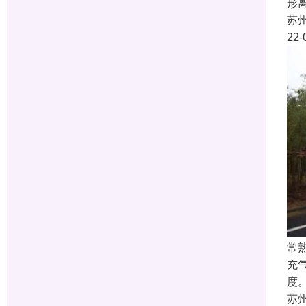
形
苏
22-
常
充
度
苏