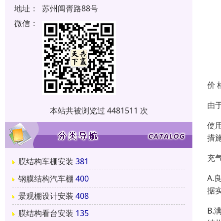
地址：
苏州阊胥路88号
微信：
价 
由
本站共被浏览过 4481511 次
使
措
充
膜结构车棚安装
381
A
钢膜结构汽车棚
400
据
景观棚设计安装
408
B
膜结构看台安装
135