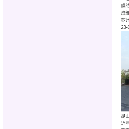
膜
成
苏
23-
昆
近