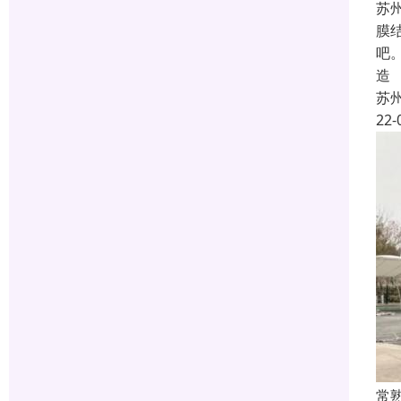
苏
膜
吧
造
苏
22-
常